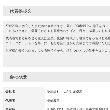
代表挨拶文
平成20年に独立したまだ若い会社ですが、既に1000棟以上の施工を行
これもひとえにご愛顧くださるお客様のおかげと、日々、感謝しており
代表者である私を含め職人は全員、見習い時代より現場でみっちりと経
コミュニケーションを第一に、お打ち合わせから完成までご満足いただ
お客様が長くお住まいになる家ですから、ひとつひとつの仕事をコツコ
会社概要
会社名
株式会社 ながしま塗装
代表者
長嶋義幸
所在地
〒299-3221 千葉県大網白里市富田2053-5